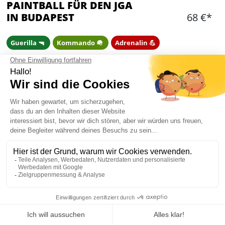
PAINTBALL FÜR DEN JGA
IN BUDAPEST
68 €*
Guerilla 🔫
Kommando 🪖
Adrenalin 💪
Hinzufügen
WAS IST ENTHALTEN?
2 – 3 Stunden auf Eurem privaten Gebiet (Indoor
oder Outdoor je nach Jahreszeit)
200 Bälle für jeden Mitspieler (zusätzliche
Munition dazu kaufbar)
Begleitung der Reiseleiterin
Hin- und Rücktransport im Kleinbus inklusive
Mein JGA in Budapest