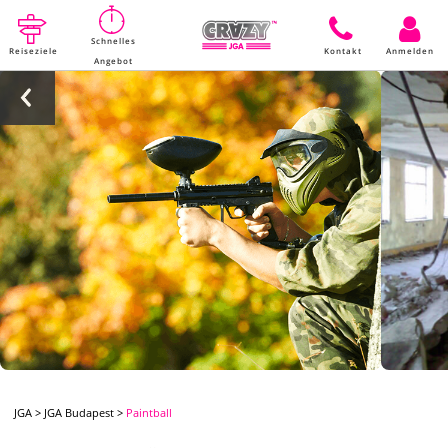
Schnelles
Reiseziele
Kontakt
Anmelden
Angebot
JGA
>
JGA Budapest
>
Paintball