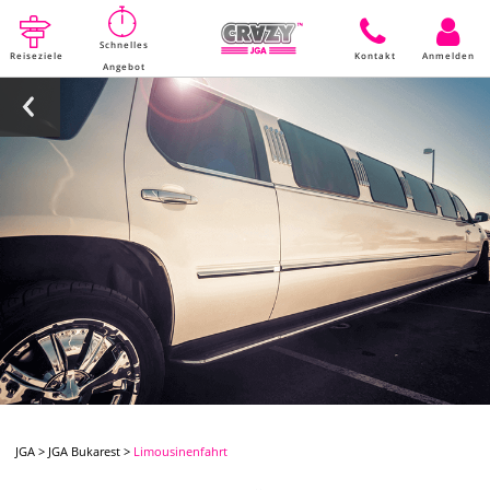
Schnelles
Reiseziele
Kontakt
Anmelden
Angebot
JGA
>
JGA Bukarest
>
Limousinenfahrt