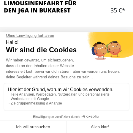
LIMOUSINENFAHRT FÜR
DEN JGA IN BUKAREST
35 €*
Hinzufügen
WAS IST ENTHALTEN?
Reservierung einer Lincoln- oder Chrysler-
Limousine (je nach Verfügbarkeit)
1-stündige Fahrt durch die Stadt
Chauffeur
Begleitung durch lokalen Reiseguide
Transfer zum Ort eurer Wahl in Bukarest
Maximale Kapazität: 9 Personen
Mein JGA in Bukarest