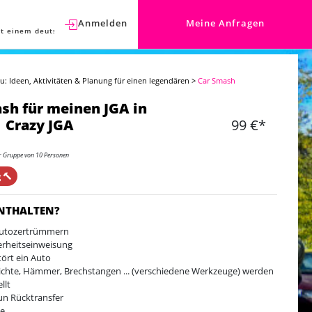
Anmelden
Meine Anfragen
t einem deutschen Berater sprechen.
u: Ideen, Aktivitäten & Planung für einen legendären
>
Car Smash
sh für meinen JGA in
 Crazy JGA
99 €*
er Gruppe von 10 Personen
 🔨
ENTHALTEN?
Autozertrümmern
erheitseinweisung
tört ein Auto
chte, Hämmer, Brechstangen ... (verschiedene Werkzeuge) werden
llt
un Rücktransfer
de