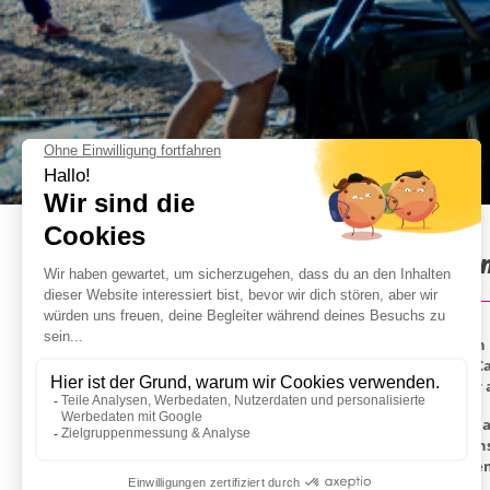
Car Smash in Krakau : Info
Frustabbau gefällig? Car Smash ist für euren JGA
wir fest machen, was für einen klärenden Effekt 
den Spaß als allererstes angeschaut und für mehr 
An eurem JGA in Krakaybekommt ihr beim Car Smash
geben wir euch neben einer herkömmlichen Eisenst
kann nichts mehr schief gehen, außer, dass ihr den 