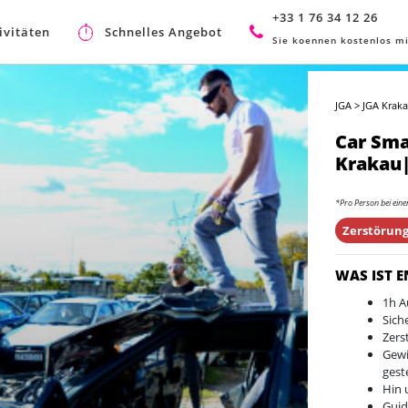
+33 1 76 34 12 26
ivitäten
Schnelles Angebot
Sie koennen kostenlos mi
JGA
>
JGA Kraka
Car Sma
Krakau|
*Pro Person bei ein
Zerstörung
WAS IST 
1h 
Sich
Zers
Gewi
geste
Hin 
Gui