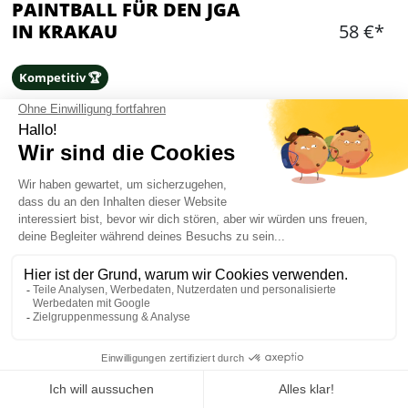
PAINTBALL FÜR DEN JGA
IN KRAKAU
58 €*
Kompetitiv 🏆
ADDITIONAL OPTIONS
Wähle eine Option
Hinzufügen
WAS IST ENTHALTEN?
1.5 Stunden auf Eurem privatisierten Gebiet
(Outdoor)
200 Bälle pro Person
Mein JGA in Krakau
Transport mit Minibus und Reiseleiterin