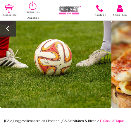
Schnelles
Reiseziele
Kontakt
Anmelden
Angebot
JGA
>
Junggesellenabschied Lissabon: JGA Aktivitäten & Ideen
>
Fußball & Tapas