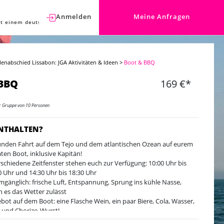
Anmelden
Meine Anfragen
t einem deutschen Berater sprechen.
lenabschied Lissabon: JGA Aktivitäten & Ideen
>
Boot & BBQ
 BBQ
169 €*
er Gruppe von 10 Personen
ENTHALTEN?
unden Fahrt auf dem Tejo und dem atlantischen Ozean auf eurem
aten Boot, inklusive Kapitän!
rschiedene Zeitfenster stehen euch zur Verfügung: 10:00 Uhr bis
0 Uhr und 14:30 Uhr bis 18:30 Uhr
gänglich: frische Luft, Entspannung, Sprung ins kühle Nasse,
 es das Wetter zulässt
bot auf dem Boot: eine Flasche Wein, ein paar Biere, Cola, Wasser,
 und Chorizo-Wurst!
Catamaran bietet Platz für bis zu 25 Personen zusätzlich zum