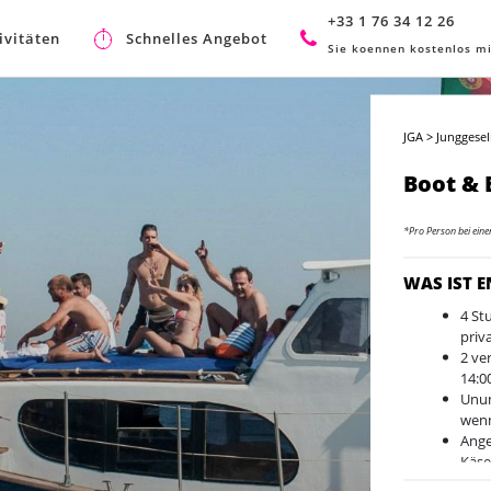
+33 1 76 34 12 26
ivitäten
Schnelles Angebot
Sie koennen kostenlos mi
JGA
>
Junggesel
Boot &
*Pro Person bei ein
WAS IST 
4 St
priv
2 ve
14:0
Unum
wenn
Ange
Käse
Der 