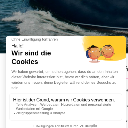
Boot & BBQ in Lissabon : In
Für unsere traumhafte Katamaran Ausfahrt bieten 
dem Atlantik die frische Seeluft schnuppern lässt.
Abfahrt des Katamaran ist im Zentrum Lissabons, de
Taxikosten rechnen.
Euer Skipper erwartet euch bereits, mit im Gepäck 