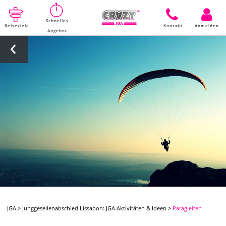
Schnelles
Reiseziele
Kontakt
Anmelden
Angebot
JGA
>
Junggesellenabschied Lissabon: JGA Aktivitäten & Ideen
>
Paragleiten