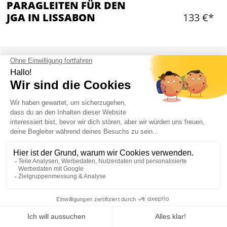
PARAGLEITEN FÜR DEN
JGA IN LISSABON
133 €*
Hinzufügen
WAS IST ENTHALTEN?
15 Minuten Flugzeit
Gesamte Ausrüstung
Professionelle Betreuung
Transport im Minibus
PARAGLEITEN IN LISSABON : INFORMATION
Mein JGA in Lissabon
Ein Flug durch die Klippen von Praia Grande, Praia da Aguda ud