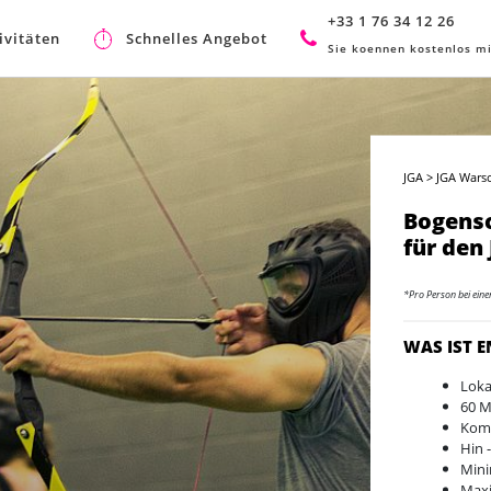
+33 1 76 34 12 26
ivitäten
Schnelles Angebot
Sie koennen kostenlos mi
JGA
>
JGA Wars
Bogensc
für den
*Pro Person bei ein
WAS IST 
Loka
60 M
Kom
Hin 
Mini
Max