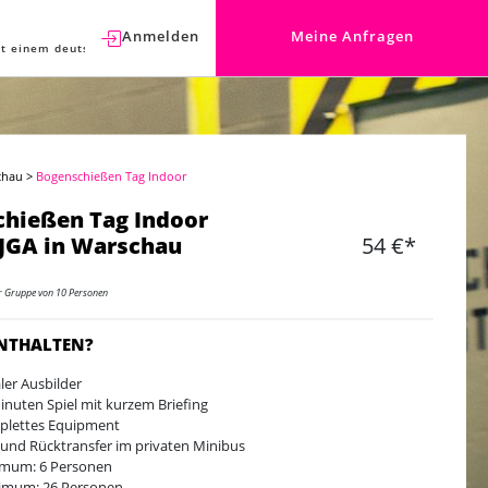
Anmelden
Meine Anfragen
t einem deutschen Berater sprechen.
chau
>
Bogenschießen Tag Indoor
hießen Tag Indoor
 JGA in Warschau
54 €*
er Gruppe von 10 Personen
ENTHALTEN?
ler Ausbilder
inuten Spiel mit kurzem Briefing
plettes Equipment
-und Rücktransfer im privaten Minibus
mum: 6 Personen
imum: 26 Personen