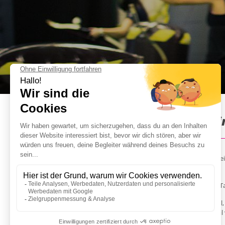
Bogenschießen Tag Indoor i
Mit dem Bogenschießen Tag erlebt ihr ein Battle mit Pfe
Spannung und Adrenalin seid!
Das Bogenschießen Tag, auch Archery Tag oder Arrow Tag 
Vom Prinzip ist es vergleichbar mit dem Spiel Völkerball,
einem Pfeil getroffen wurde oder aber sein eigener Pfe