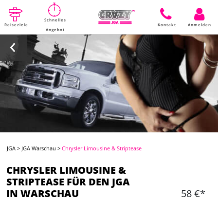
Schnelles
Reiseziele
Kontakt
Anmelden
Angebot
JGA
>
JGA Warschau
>
Chrysler Limousine & Striptease
CHRYSLER LIMOUSINE &
STRIPTEASE FÜR DEN JGA
IN WARSCHAU
58 €*