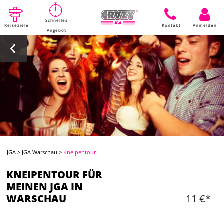
Schnelles
Reiseziele
Kontakt
Anmelden
Angebot
JGA
>
JGA Warschau
>
Kneipentour
KNEIPENTOUR FÜR
MEINEN JGA IN
WARSCHAU
11 €*