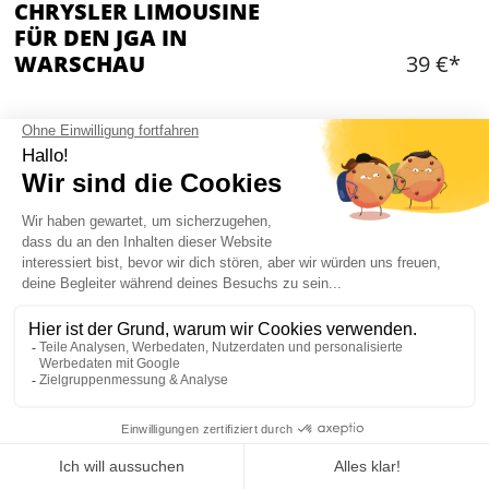
CHRYSLER LIMOUSINE
FÜR DEN JGA IN
WARSCHAU
39 €*
ADDITIONAL OPTIONS
Wähle eine Option
Hinzufügen
WAS IST ENTHALTEN?
1h Stadttour in der Chrysler-Limousine
13 Personen max. im Fahrzeug
1 Flasche Sekt an Bord
Mein JGA in Warschau
Begleitung durch lokalen Reiseguide