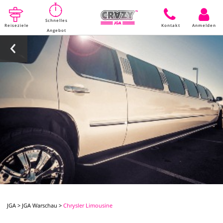
Schnelles
Reiseziele
Kontakt
Anmelden
Angebot
JGA
>
JGA Warschau
>
Chrysler Limousine