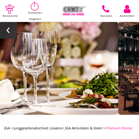
Schnelles
Reiseziele
Kontakt
Anmelden
Angebot
JGA
>
Junggesellenabschied Lissabon: JGA Aktivitäten & Ideen
>
Premium Dinner