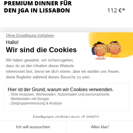
PREMIUM DINNER FÜR
DEN JGA IN LISSABON
112 €*
Hinzufügen
WAS IST ENTHALTEN?
Gehobenes Restaurant am Hafen von Lissabon
Portugiesische Küche
Ein komplettes Menü mit Vorspeise,
Hauptgericht, Dessert, ihr könnt im Vorraus
wählen
Wein und Softdrinks zu den Mahlzeiten
inbegriffen
Mein JGA in Lissabon