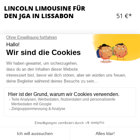
LINCOLN LIMOUSINE FÜR
DEN JGA IN LISSABON
51 €*
Hinzufügen
WAS IST ENTHALTEN?
1 Stunde Tour mit Lincoln Limo und Chauffeur
Maximal 8 Personen
LINCOLN LIMOUSINE IN LISSABON :
INFORMATION
Mein JGA in Lissabon
Ihr werdet mit der Limo von der Unterkunft oder dem Restaurant zu