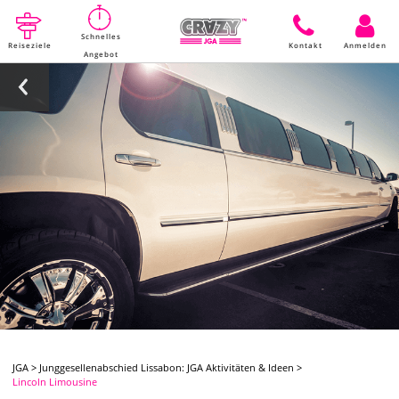
Schnelles
Reiseziele
Kontakt
Anmelden
Angebot
JGA
>
Junggesellenabschied Lissabon: JGA Aktivitäten & Ideen
>
Lincoln Limousine