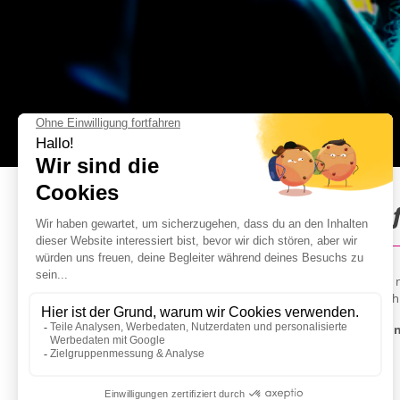
Clubeintritt in Lissabon : I
Unser
liebsten Nachtclubs in
Lissabon
warten quasi 
der Stadt und spendieren euch neben dem Eintritt auc
Im Anschluss an euer
Dinner
könnt ihr euch bequem
i
ein
Taxi
.
GUT ZU WISSEN: