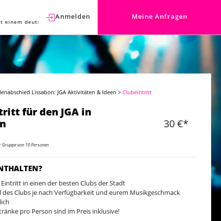
Anmelden
Meine Anfragen
t einem deutschen Berater sprechen.
lenabschied Lissabon: JGA Aktivitäten & Ideen
>
Clubeintritt
ritt für den JGA in
on
30 €*
er Gruppe von 10 Personen
ENTHALTEN?
 Eintritt in einen der besten Clubs der Stadt
 des Clubs je nach Verfügbarkeit und eurem Musikgeschmack
ich
tränke pro Person sind im Preis inklusive!