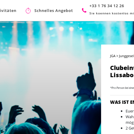
+33 1 76 34 12 26
ivitäten
Schnelles Angebot
Sie koennen kostenlos mi
JGA
>
Junggesel
Clubeint
Lissab
*Pro Person bei ein
WAS IST 
Euer
Wahl
mögl
2 Ge