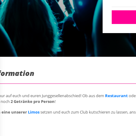
nformation
nur auf euch und euren Junggesellenabschied! Ob aus dem
Restaurant
ode
h noch
2 Getränke pro Person
!
n eine unserer
Limos
setzen und euch zum Club kutschieren zu lassen, anso